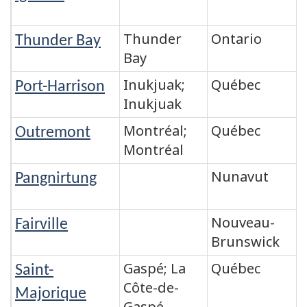
Thunder
Ontario
Thunder Bay
Bay
Inukjuak;
Québec
Port-Harrison
Inukjuak
Montréal;
Québec
Outremont
Montréal
Nunavut
Pangnirtung
Nouveau-
Fairville
Brunswick
Gaspé; La
Québec
Saint-
Côte-de-
Majorique
Gaspé