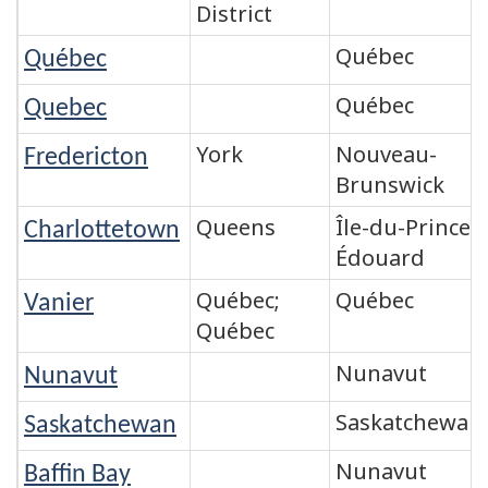
District
Québec
Québec
Québec
Quebec
York
Nouveau-
Fredericton
Brunswick
Queens
Île-du-Prince-
Charlottetown
Édouard
Québec;
Québec
Vanier
Québec
Nunavut
Nunavut
Saskatchewan
Saskatchewan
Nunavut
Baffin Bay