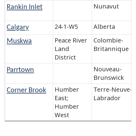
Nunavut
Rankin Inlet
24-1-W5
Alberta
Calgary
Peace River
Colombie-
Muskwa
Land
Britannique
District
Nouveau-
Parrtown
Brunswick
Humber
Terre-Neuve-e
Corner Brook
East;
Labrador
Humber
West