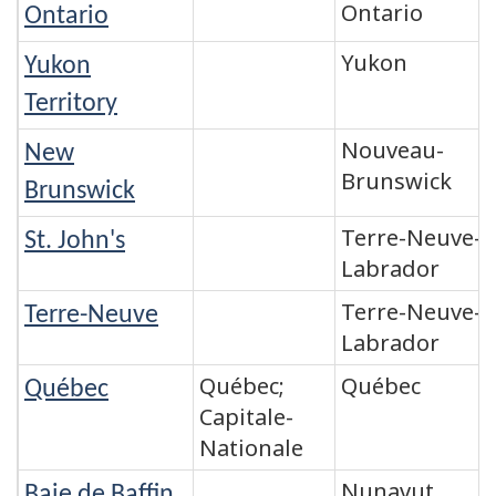
Ontario
Ontario
Yukon
Yukon
Territory
Nouveau-
New
Brunswick
Brunswick
Terre-Neuve-e
St. John's
Labrador
Terre-Neuve-e
Terre-Neuve
Labrador
Québec;
Québec
Québec
Capitale-
Nationale
Nunavut
Baie de Baffin