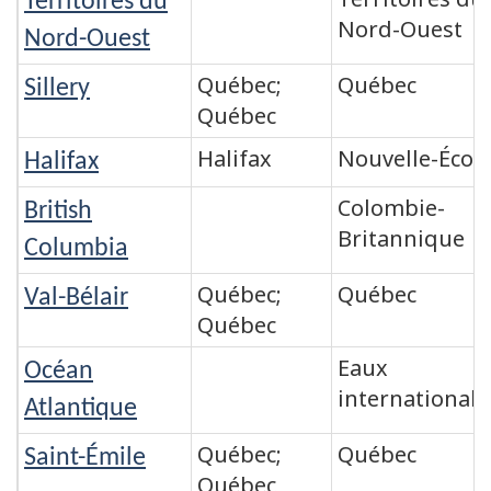
Territoires du
Nord-Ouest
Nord-Ouest
Québec;
Québec
Sillery
Québec
Halifax
Nouvelle-Écos
Halifax
Colombie-
British
Britannique
Columbia
Québec;
Québec
Val-Bélair
Québec
Eaux
Océan
internationale
Atlantique
Québec;
Québec
Saint-Émile
Québec