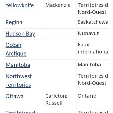
Mackenzie
Territoires du
Yellowknife
Nord-Ouest
Saskatchewan
Regina
Nunavut
Hudson Bay
Eaux
Océan
internationale
Arctique
Manitoba
Manitoba
Territoires du
Northwest
Nord-Ouest
Territories
Carleton;
Ontario
Ottawa
Russell
Territoires du