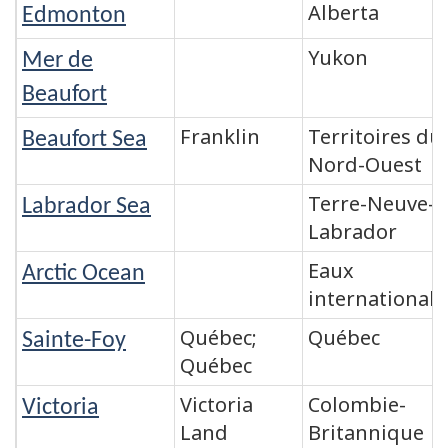
Alberta
Edmonton
Yukon
Mer de
Beaufort
Franklin
Territoires du
Beaufort Sea
Nord-Ouest
Terre-Neuve-e
Labrador Sea
Labrador
Eaux
Arctic Ocean
internationale
Québec;
Québec
Sainte-Foy
Québec
Victoria
Colombie-
Victoria
Land
Britannique