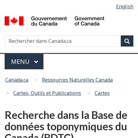
Sélection
English
Passer
Passer
de
au
à
G
contenu
la
la
d
principal
version
langue
C
HTML
Recherche
R
Rec
/
simplifiée
d
G
C
of
Menu
MENU
PRINCIPAL
C
Vous
Canada.ca
Ressources Naturelles Canada
êtes
ici
Cartes, Outils et Publications
Cartes
:
Recherche dans la Base de
données toponymiques du
Canada (BDTC)