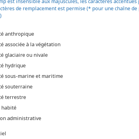
p est insensible aux majuscules, les caractères accentués pe
actères de remplacement est permise (* pour une chaîne de p
)
té anthropique
té associée à la végétation
té glaciaire ou nivale
té hydrique
té sous-marine et maritime
té souterraine
té terrestre
 habité
on administrative
iel