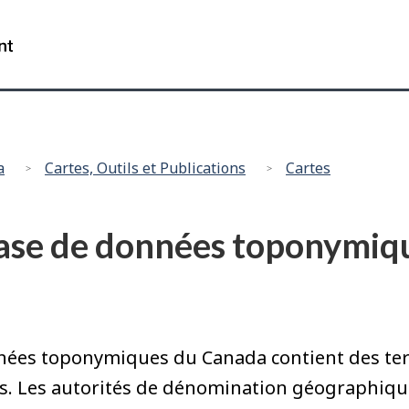
Passer
Passer
Passer
Passer
au
aux
au
à
Gouvernement
Recherche
contenu
informations
menu
la
du
principal
sur
secondaire
version
Canada
le
HTML
/
site
simplifiée
Government
of
a
Cartes, Outils et Publications
Cartes
Canada
Base de données toponymiq
nées toponymiques du Canada contient des te
ifs. Les autorités de dénomination géographiqu