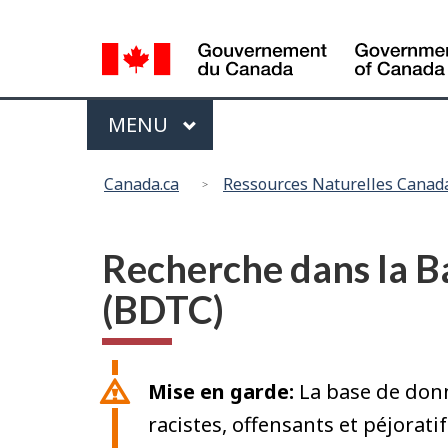
Sélection
de
la
Menu
langue
MENU
PRINCIPAL
Vous
Canada.ca
Ressources Naturelles Canad
êtes
ici
:
Recherche dans la 
(BDTC)
Mise en garde:
La base de don
racistes, offensants et péjorat