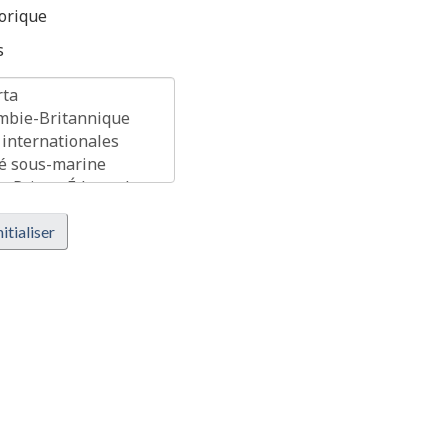
orique
s
itialiser