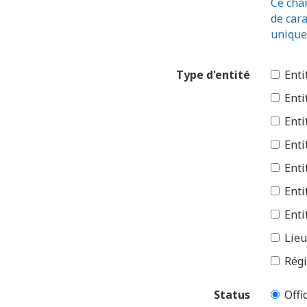
Ce cham
de car
unique
Type d'entité
Enti
Enti
Enti
Enti
Enti
Enti
Enti
Lieu
Régi
Status
Offic