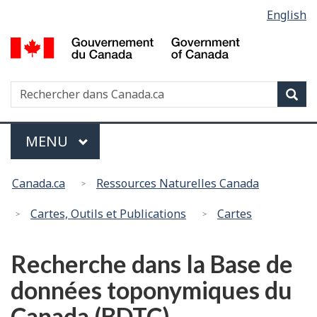
Sélection
English
Passer
Passer
de
au
à
G
contenu
la
la
d
principal
version
langue
C
HTML
Recherche
R
Rec
/
simplifiée
d
G
C
of
Menu
MENU
PRINCIPAL
C
Vous
Canada.ca
Ressources Naturelles Canada
êtes
ici
Cartes, Outils et Publications
Cartes
:
Recherche dans la Base de
données toponymiques du
Canada (BDTC)